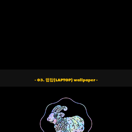
- 03. 랩탑(LAPTOP) wallpaper -