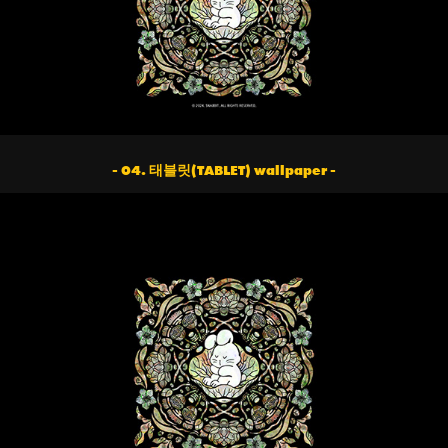
- 04. 태블릿(TABLET) wallpaper -