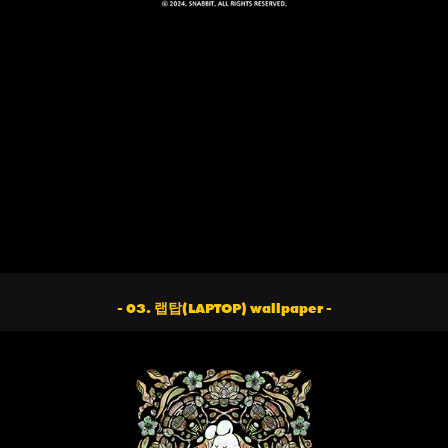
- 03. 랩탑(LAPTOP) wallpaper -