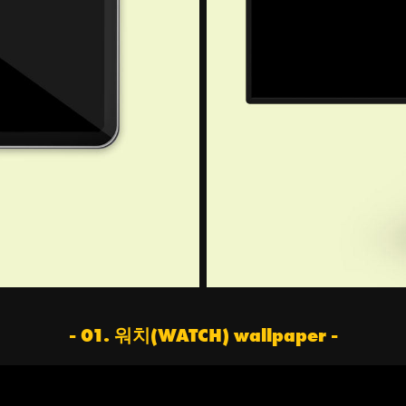
- 01. 워치(WATCH) wallpaper -