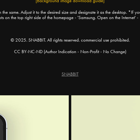
[Background image download guide]
in the same. Adjust it to the desired size and designate it as the desktop. *If
ots on the top right side of the homepage - 'Samsung. Open on the Internet' - P
© 2025. SNABBIT. All rights reserved. commercial use prohibited.
CC BY-NC-ND (Author Indication - Non-Profit - No Change)
SNABBIT