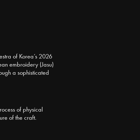
hestra of Korea’s 2026
rean embroidery (Jasu)
rough a sophisticated
rocess of physical
e of the craft.