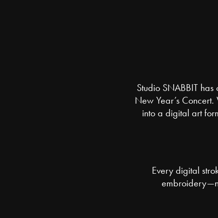
Studio SNABBIT has cr
New Year’s Concert. W
into a digital art f
Every digital str
embroidery—nee