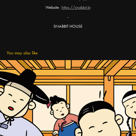
Website :
https://snabbit.kr
-
SNABBIT HOUSE
You may also like
Peacock X Korean Folk Village Promotional Design.